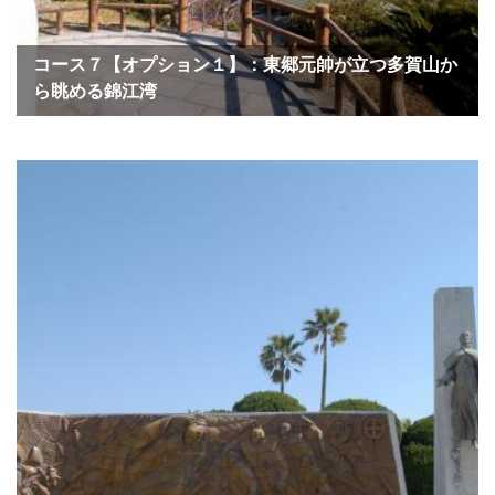
コース７【オプション１】：東郷元帥が立つ多賀山か
ら眺める錦江湾