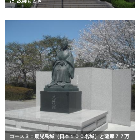
だ“故郷もどき”
コース３：鹿児島城（日本１００名城）と薩摩７７万