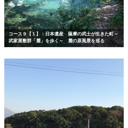
コース９【１】：日本遺産 薩摩の武士が生きた町～
武家屋敷群「麓」を歩く～ 麓の原風景を巡る