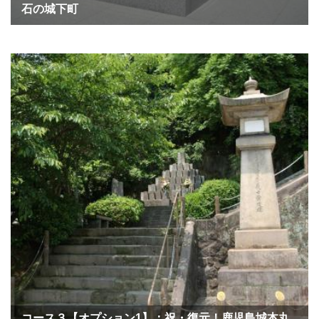
石の城下町
コース３【オプション1】：祝・復元！鹿児島城本丸