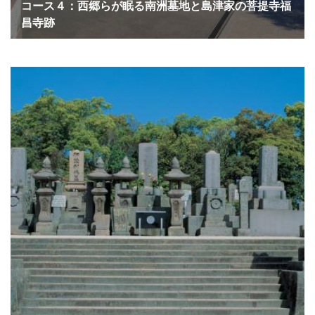
コース４：西郷らが眠る南洲墓地と島津家の菩提寺福
昌寺跡