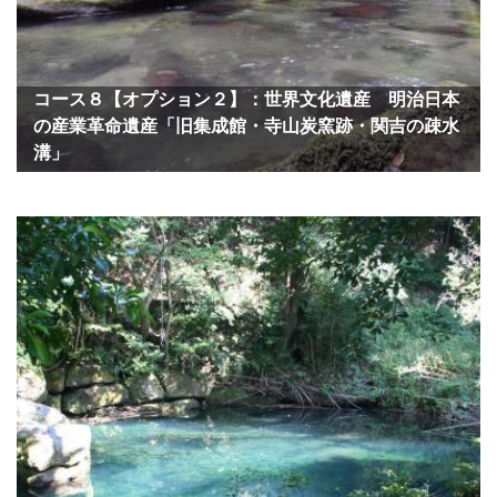
コース８【オプション２】：世界文化遺産 明治日本
の産業革命遺産「旧集成館・寺山炭窯跡・関吉の疎水
溝」