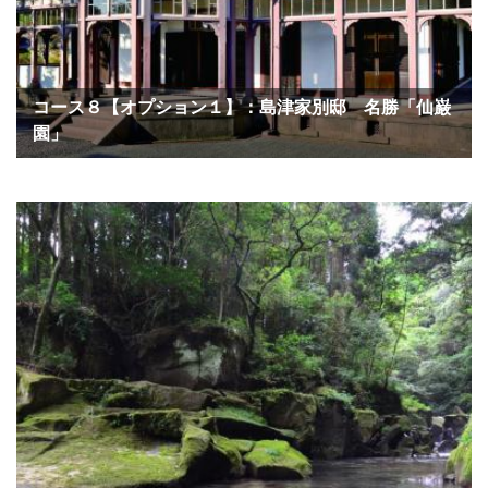
コース８【オプション１】：島津家別邸 名勝「仙巌
園」