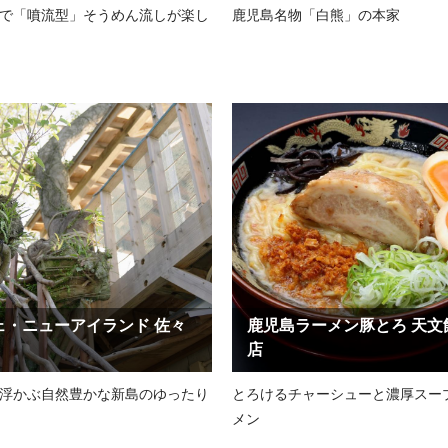
で「噴流型」そうめん流しが楽し
鹿児島名物「白熊」の本家
ェ・ニューアイランド 佐々
鹿児島ラーメン豚とろ 天文
店
浮かぶ自然豊かな新島のゆったり
とろけるチャーシューと濃厚スー
メン