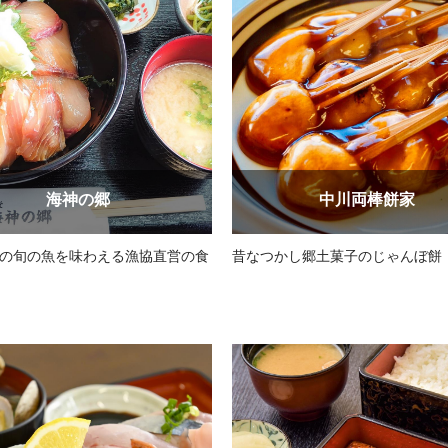
海神の郷
中川両棒餅家
の旬の魚を味わえる漁協直営の食
昔なつかし郷土菓子のじゃんぼ餅