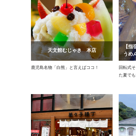
【指
天文館むじゃき 本店
うめ
鹿児島名物「白熊」と言えばココ！
回転式そ
た夏でも