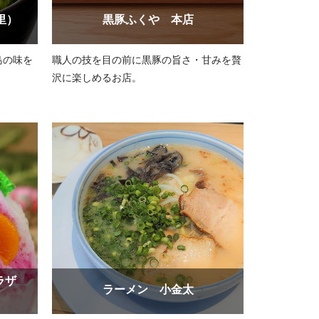
里）
黒豚ふくや 本店
島の味を
職人の技を目の前に黒豚の旨さ・甘みを贅
沢に楽しめるお店。
ラザ
ラーメン 小金太