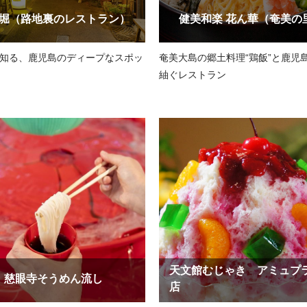
堀（路地裏のレストラン）
健美和楽 花ん華（奄美の
知る、鹿児島のディープなスポッ
奄美大島の郷土料理“鶏飯”と鹿児
紬ぐレストラン
天文館むじゃき アミュプ
慈眼寺そうめん流し
店