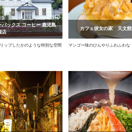
ーバックス コーヒー 鹿児島
カフェ彼女の家 天文館
園店
リップしたかのような特別な空間
マンゴー味のひんやりふわふわな