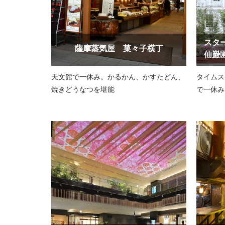
スタ
薩摩蒸気屋 菓々子横丁
仙巌
天文館で一休み。かるかん、かすたどん、
タイムス
焼きどうなつを堪能
で一休み