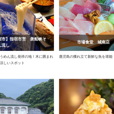
宿市】指宿市営 唐船峡そ
市場食堂 城南店
ん流し
うめん流し発祥の地！木に囲まれ
鹿児島の獲れ立て新鮮な魚を堪能
涼しいスポット