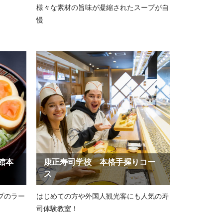
様々な素材の旨味が凝縮されたスープが自
慢
館本
康正寿司学校 本格手握りコー
ス
プのラー
はじめての方や外国人観光客にも人気の寿
司体験教室！