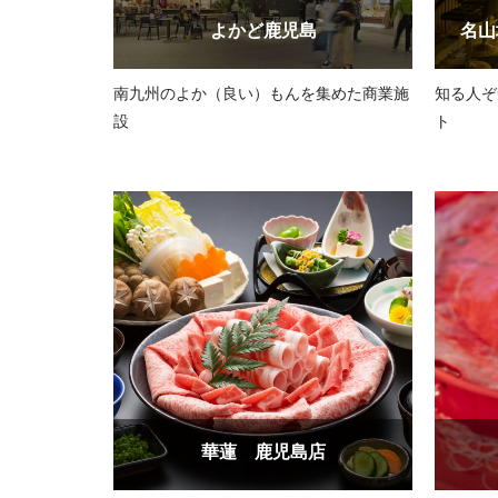
よかど鹿児島
名山
南九州のよか（良い）もんを集めた商業施
知る人ぞ
設
ト
華蓮 鹿児島店