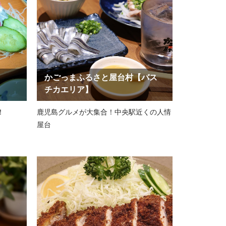
かごっまふるさと屋台村【バス
チカエリア】
！
鹿児島グルメが大集合！中央駅近くの人情
屋台