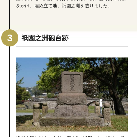
をかけ、埋め立て地、祇園之洲を造りました。
祇園之洲砲台跡