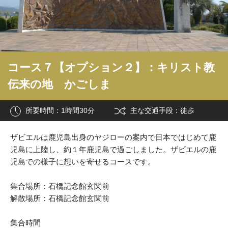
コース７【オプション２】：キリスト教
伝来の地 かごしま
所要時間：1時間30分
主な交通手段：徒歩
ザビエルは鹿児島出身のヤジローの案内で日本ではじめて鹿
児島に上陸し、約１年鹿児島で過ごしました。ザビエルの鹿
児島での様子に想いを寄せるコースです。
集合場所：石橋記念館玄関前
解散場所：石橋記念館玄関前
集合時間