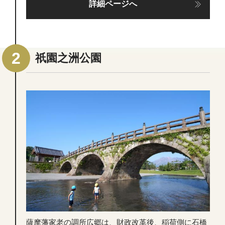
詳細ページへ
祇園之洲公園
薩摩藩家老の調所広郷は、財政改革後、稲荷側に石橋