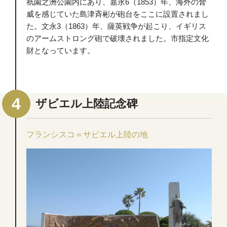
祇園之洲公園内にあり、嘉永6（1853）年、海外の脅
威を感じていた島津斉彬が砲台をここに設置されまし
た。文永3（1863）年、薩英戦争が起こり、イギリス
のアームストロング砲で破壊されました。市指定文化
財となっています。
ザビエル上陸記念碑
フランシスコ＝サビエル上陸の地