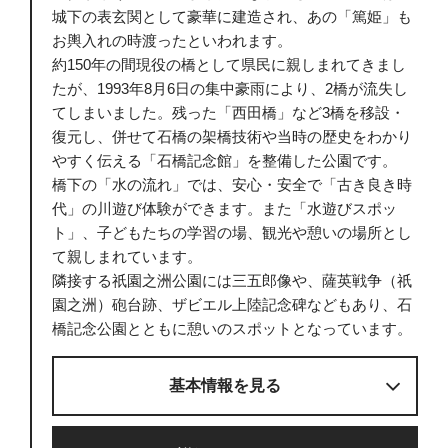
城下の表玄関として豪華に建造され、あの「篤姫」も
お輿入れの時渡ったといわれます。
約150年の間現役の橋として県民に親しまれてきまし
たが、1993年8月6日の集中豪雨により、2橋が流失し
てしまいました。残った「西田橋」など3橋を移設・
復元し、併せて石橋の架橋技術や当時の歴史をわかり
やすく伝える「石橋記念館」を整備した公園です。
橋下の「水の流れ」では、安心・安全で「古き良き時
代」の川遊び体験ができます。また「水遊びスポッ
ト」、子どもたちの学習の場、観光や憩いの場所とし
て親しまれています。
隣接する祇園之洲公園には三五郎像や、薩英戦争（祇
園之洲）砲台跡、ザビエル上陸記念碑などもあり、石
橋記念公園とともに憩いのスポットとなっています。
基本情報を見る