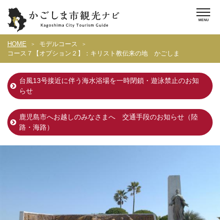
HOME
モデルコース
コース７【オプション２】：キリスト教伝来の地 かごしま
台風13号接近に伴う海水浴場を一時閉鎖・遊泳禁止のお知
らせ
鹿児島市へお越しのみなさまへ 交通手段のお知らせ（陸
路・海路）