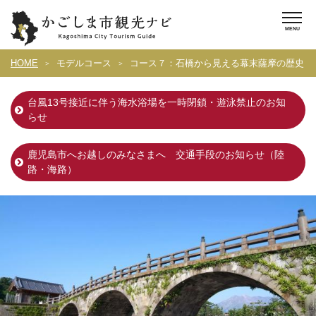
HOME
モデルコース
コース７：石橋から見える幕末薩摩の歴史
台風13号接近に伴う海水浴場を一時閉鎖・遊泳禁止のお知
らせ
鹿児島市へお越しのみなさまへ 交通手段のお知らせ（陸
路・海路）