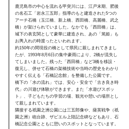
鹿児島市の中心を流れる甲突川には、江戸末期、肥後
の名石工「岩永三五郎」指導のもと建造された5つの
アーチ石橋（玉江橋、新上橋、西田橋、高麗橋、武之
橋）が架けられていました。なかでも「西田橋」は、
城下の表玄関として豪華に建造され、あの「篤姫」も
お輿入れの時渡ったといわれます。
約150年の間現役の橋として県民に親しまれてきまし
たが、1993年8月6日の集中豪雨により、2橋が流失し
てしまいました。残った「西田橋」など3橋を移設・
復元し、併せて石橋の架橋技術や当時の歴史をわかり
やすく伝える「石橋記念館」を整備した公園です。
橋下の「水の流れ」では、安心・安全で「古き良き時
代」の川遊び体験ができます。また「水遊びスポッ
ト」、子どもたちの学習の場、観光や憩いの場所とし
て親しまれています。
隣接する祇園之洲公園には三五郎像や、薩英戦争（祇
園之洲）砲台跡、ザビエル上陸記念碑などもあり、石
橋記念公園とともに憩いのスポットとなっています。