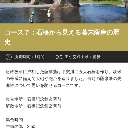
コース７：石橋から見える幕末薩摩の歴
史
所要時間：1時間
主な交通手段：徒歩
財政改革に成功した薩摩藩は甲突川に五大石橋を作り、欧米
の脅威に備えて大砲や砲台を造りました。当時の薩摩藩の先
進性について思いを馳せるコースです。
集合場所：石橋記念館玄関前
解散場所：石橋記念館玄関前
集合時間
午前の部：9:50