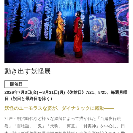
動き出す妖怪展
開催日
2026年7月3日(金)～8月31日(月)《休館日》7/21、8/25、毎週月曜
日（祝日と最終日を除く）
妖怪のユーモラスな姿が、ダイナミックに躍動——
江戸・明治時代など様々な絵師によって描かれた「百鬼夜行絵
巻」「百物語」「鬼」「天狗」「河童」「付喪神」を中心に、日