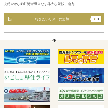
波穏やかな錦江湾が織りなす雄大な景観、南九...
行きたいリストに追加
0
PR