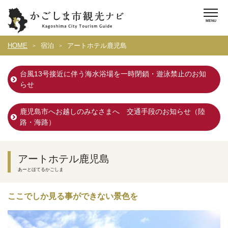
HOME
宿泊
アートホテル鹿児島
台風13号接近に伴う海水浴場を一時閉鎖・遊泳禁止のお知
らせ
鹿児島市へお越しのみなさまへ 交通手段のお知らせ（陸
路・海路）
アートホテル鹿児島
あーとほてるかごしま
ここでしか見る事ができない景色を