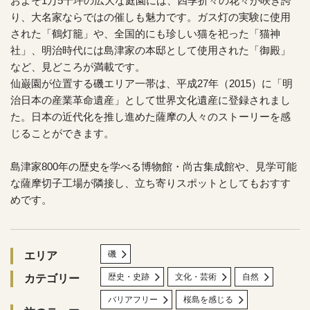
およそ1万5千坪の広大な庭園には、四季折々の花々が咲き誇
り、大名家ならではの催しも魅力です。ガス灯の実験に使用
された「鶴灯籠」や、全国的にも珍しい猫を祀った「猫神
社」、明治時代には島津家の本邸として使用された「御殿」
など、見どころが満載です。
仙巌園が位置する磯エリア一帯は、平成27年（2015）に「明
治日本の産業革命遺産」として世界文化遺産に登録されまし
た。日本の近代化を推し進めた薩摩の人々のストーリーを感
じることができます。
島津家800年の歴史を学べる博物館・尚古集成館や、見学可能
な薩摩切子工場が隣接し、立ち寄りスポットとしてもおすす
めです。
磯
エリア
歴史・史跡
文化・芸術
自然
カテゴリー
バリアフリー
桜島を感じる