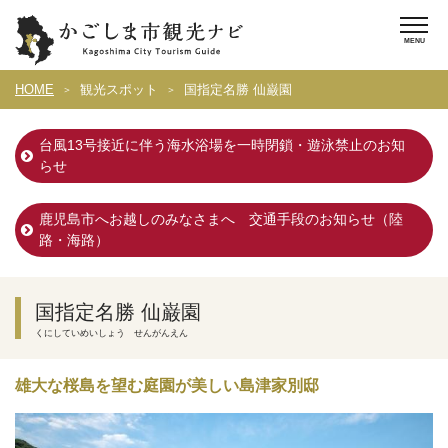
HOME
観光スポット
国指定名勝 仙巌園
台風13号接近に伴う海水浴場を一時閉鎖・遊泳禁止のお知
らせ
鹿児島市へお越しのみなさまへ 交通手段のお知らせ（陸
路・海路）
国指定名勝 仙巌園
くにしていめいしょう せんがんえん
雄大な桜島を望む庭園が美しい島津家別邸