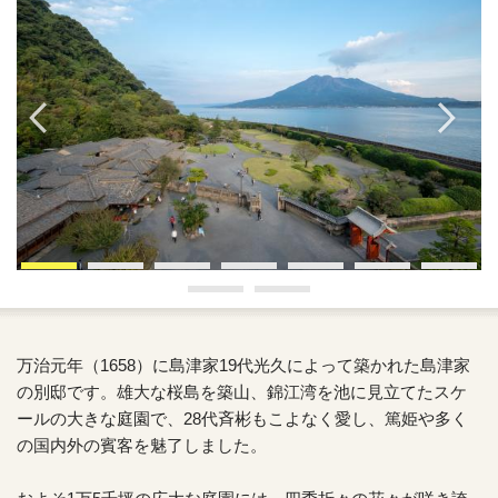
万治元年（1658）に島津家19代光久によって築かれた島津家
の別邸です。雄大な桜島を築山、錦江湾を池に見立てたスケ
ールの大きな庭園で、28代斉彬もこよなく愛し、篤姫や多く
の国内外の賓客を魅了しました。