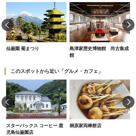
仙巌園 菊まつり
島津家歴史博物館 尚古集成
館
このスポットから近い「グルメ・カフェ」
か
スターバックス コーヒー 鹿
桐原家両棒餅店
児島仙巌園店