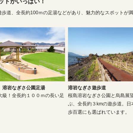
ットがいっぱい！
歩道、全長約100ｍの足湯などがあり、魅力的なスポットが
」溶岩なぎさ公園足湯
溶岩なぎさ遊歩道
大級！全長約１００ｍの長い足
桜島溶岩なぎさ公園と烏島展
。
ぶ、全長約３kmの遊歩道。日
歩百選にも選ばれています。