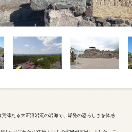
は荒涼たる大正溶岩流の岩海で、爆発の恐ろしさを体感
し、約1ヶ月にわたり30億トンもの溶岩が流出しました。こ