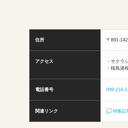
住所
〒891-1
アクセス
・サクラ
・桜島港
電話番号
099-216-1
関連リンク
特集記