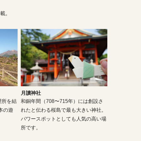
満載。
月讀神社
望所を結
和銅年間（708〜715年）には創設さ
本の遊
れたと伝わる桜島で最も大きい神社。
パワースポットとしても人気の高い場
所です。