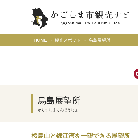
HOME
観光スポット
烏島展望所
烏島展望所
からすじまてんぼうじょ
桜島山と錦江湾を一望できる展望所