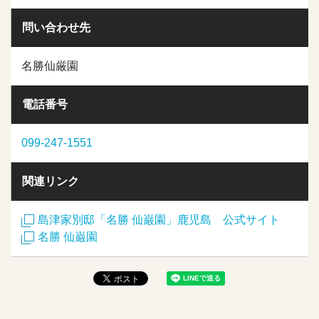
問い合わせ先
名勝仙厳園
電話番号
099-247-1551
関連リンク
島津家別邸「名勝 仙巌園」鹿児島 公式サイト
名勝 仙巌園