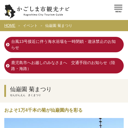
HOME
イベント
仙巌園 菊まつり
台風13号接近に伴う海水浴場を一時閉鎖・遊泳禁止のお知
らせ
鹿児島市へお越しのみなさまへ 交通手段のお知らせ（陸
路・海路）
仙巌園 菊まつり
せんがんえん きくまつり
およそ1万4千本の菊が仙巌園内を彩る