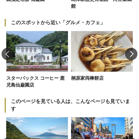
館
このスポットから近い「グルメ・カフェ」
か
スターバックス コーヒー 鹿
桐原家両棒餅店
児島仙巌園店
このページを見ている人は、こんなページも見ていま
す