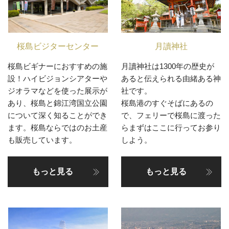
桜島ビジターセンター
月讀神社
桜島ビギナーにおすすめの施
月讀神社は1300年の歴史が
設！ハイビジョンシアターや
あると伝えられる由緒ある神
ジオラマなどを使った展示が
社です。
あり、桜島と錦江湾国立公園
桜島港のすぐそばにあるの
について深く知ることができ
で、フェリーで桜島に渡った
ます。桜島ならではのお土産
らまずはここに行ってお参り
も販売しています。
しよう。
もっと見る
もっと見る