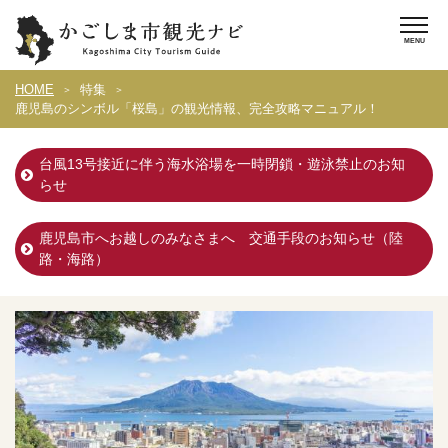
HOME
特集
鹿児島のシンボル「桜島」の観光情報、完全攻略マニュアル！
台風13号接近に伴う海水浴場を一時閉鎖・遊泳禁止のお知
らせ
鹿児島市へお越しのみなさまへ 交通手段のお知らせ（陸
路・海路）