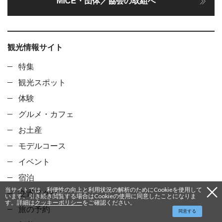
MICE・団体／協会の取組へ
観光情報サイト
特集
観光スポット
体験
グルメ・カフェ
お土産
モデルコース
イベント
宿泊
当サイトでは、利便性の向上と利用状況の解析のためにCookieを使用して
交通アクセス
います。引き続き閲覧する場合はCookieの使用に同意したことになりま
す。詳細は
クッキーポリシー
をご確認ください。
旅の予約
同意する