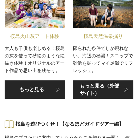
桜島火山灰アート体験
桜島天然温泉掘り
大人も子供も楽しめる！桜島
限られた条件でしか現れな
の灰を使って砂絵のような絵
い、海辺の秘湯！スコップで
描き体験！オリジナルのアー
砂浜を掘ってマイ足湯でリフ
ト作品で思い出を残そう。
レッシュ。
もっと見る（外部
もっと見る
サイト）
桜島を遊びつくせ！【なるほどガイドツアー編】
桜島のプロたちに案内してもらうからこそ知れる一面も。デ