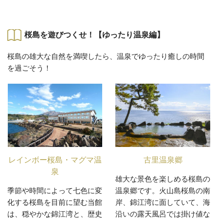
桜島を遊びつくせ！【ゆったり温泉編】
桜島の雄大な自然を満喫したら、温泉でゆったり癒しの時間
を過ごそう！
レインボー桜島・マグマ温
古里温泉郷
泉
雄大な景色を楽しめる桜島の
季節や時間によって七色に変
温泉郷です。火山島桜島の南
化する桜島を目前に望む当館
岸、錦江湾に面していて、海
は、穏やかな錦江湾と、歴史
沿いの露天風呂では掛け値な