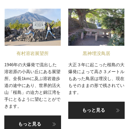
有村溶岩展望所
黒神埋没鳥居
1946年の大爆発で流出した
大正３年に起こった桜島の大
溶岩原の小高い丘にある展望
爆発によって高さ３メートル
所。全長1kmに及ぶ溶岩遊歩
もあった鳥居は埋没し、現在
道の途中にあり、世界的活火
もそのままの形で残されてい
山「桜島」の迫力と錦江湾を
ます。
手にとるように望むことがで
きます。
もっと見る
もっと見る