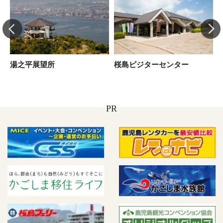
館
湯之平展望所
桜島ビジターセンター
PR