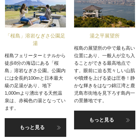
「桜島」溶岩なぎさ公園足
湯之平展望所
湯
桜島の展望所の中で最も高い
桜島フェリーターミナルから
位置にあり、一般人が立ち入
徒歩8分の海辺にある「桜
ることができる最高地点で
島」溶岩なぎさ公園。公園内
す。眼前に迫る荒々しい山肌
には全長約100mと日本最大
や噴煙を上げる姿は圧巻！静
級の足湯があり、地下
かな輝きをはなつ錦江湾と鹿
1,000mより湧出する天然温
児島市街地を見下ろす島内一
泉は、赤褐色の湯となってい
の景勝地です。
ます。
もっと見る
もっと見る