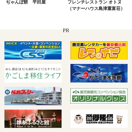
ぢゃんぼ餅 平田屋
フレンチレストラン オトヌ
（マナーハウス島津重富荘）
PR