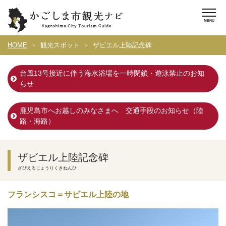
HOME
観光スポット
ザビエル上陸記念碑
台風13号接近に伴う海水浴場を一時閉鎖・遊泳禁止のお知
らせ
鹿児島市へお越しのみなさまへ 交通手段のお知らせ（陸
路・海路）
ザビエル上陸記念碑
ざびえるじょうりくきねんひ
フランシスコ＝サビエル上陸の地