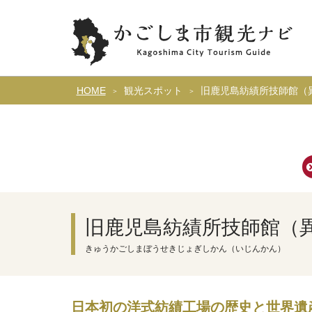
HOME
観光スポット
旧鹿児島紡績所技師館（
旧鹿児島紡績所技師館（
きゅうかごしまぼうせきじょぎしかん（いじんかん）
日本初の洋式紡績工場の歴史と世界遺