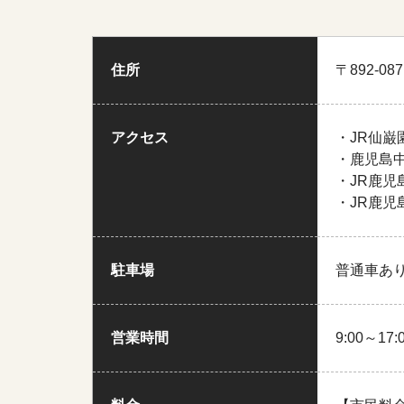
住所
〒892-0
アクセス
・JR仙巌
・鹿児島
・JR鹿児
・JR鹿児
駐車場
普通車あ
営業時間
9:00～17: