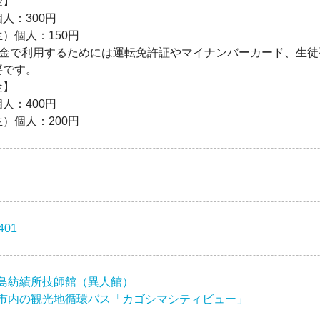
金】
人：300円
）個人：150円
民料金で利用するためには運転免許証やマイナンバーカード、生
要です。
金】
人：400円
）個人：200円
401
島紡績所技師館（異人館）
市内の観光地循環バス「カゴシマシティビュー」