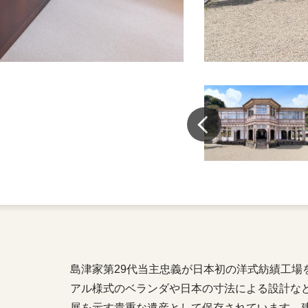
島津家第29代当主忠義が日本初の洋式紡績工場
アル様式のベランダや日本の寸法による設計な
展を示す貴重な遺産として保存されています。