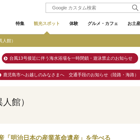
特集
観光スポット
体験
グルメ・カフェ
お土
異人館）
台風13号接近に伴う海水浴場を一時閉鎖・遊泳禁止のお知らせ
鹿児島市へお越しのみなさまへ 交通手段のお知らせ（陸路・海路）
異人館）
産「明治日本の産業革命遺産」を学べる