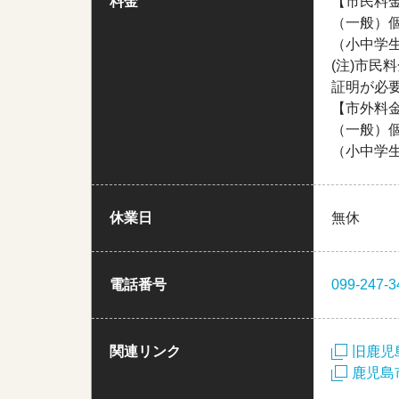
料金
【市民料
（一般）個
（小中学生
(注)市
証明が必
【市外料
（一般）個
（小中学生
休業日
無休
電話番号
099-247-3
関連リンク
旧鹿児
鹿児島