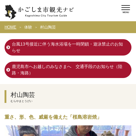
HOME
体験
村山陶芸
台風13号接近に伴う海水浴場を一時閉鎖・遊泳禁止のお知
らせ
鹿児島市へお越しのみなさまへ 交通手段のお知らせ（陸
路・海路）
村山陶芸
むらやまとうげい
重さ、形、色、威厳を備えた「桜島溶岩焼」