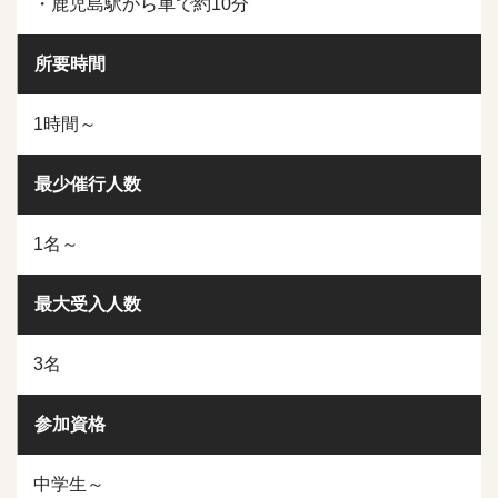
・鹿児島駅から車で約10分
所要時間
1時間～
最少催行人数
1名～
最大受入人数
3名
参加資格
中学生～