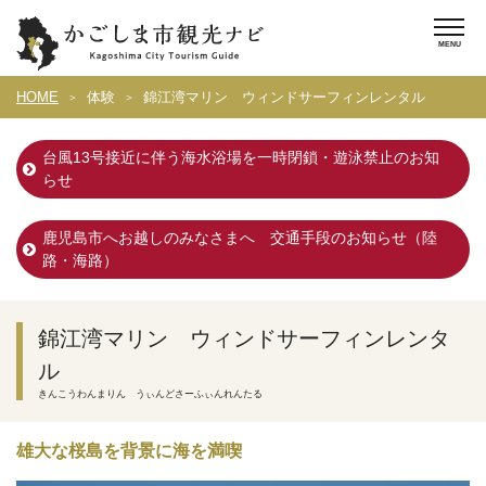
HOME
体験
錦江湾マリン ウィンドサーフィンレンタル
台風13号接近に伴う海水浴場を一時閉鎖・遊泳禁止のお知
らせ
鹿児島市へお越しのみなさまへ 交通手段のお知らせ（陸
路・海路）
錦江湾マリン ウィンドサーフィンレンタ
ル
きんこうわんまりん うぃんどさーふぃんれんたる
雄大な桜島を背景に海を満喫