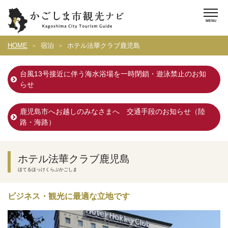
HOME
宿泊
ホテル法華クラブ鹿児島
台風13号接近に伴う海水浴場を一時閉鎖・遊泳禁止のお知
らせ
鹿児島市へお越しのみなさまへ 交通手段のお知らせ（陸
路・海路）
ホテル法華クラブ鹿児島
ほてるほっけくらぶかごしま
ビジネス・観光に最適な立地です