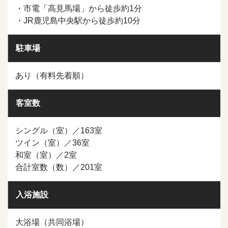
・市電「高見馬場」から徒歩約1分
・JR鹿児島中央駅から徒歩約10分
駐車場
あり（有料先着順）
客室数
シングル（室）／163室
ツイン（室）／36室
和室（室）／2室
合計室数（数）／201室
入浴施設
大浴場（共同浴場）