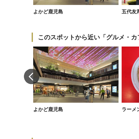
よかど鹿児島
五代友
このスポットから近い「グルメ・カ
（ビストロ メ
よかど鹿児島
ラーメ