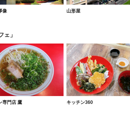
厚像
山形屋
フェ」
ン専門店 鷹
キッチン360