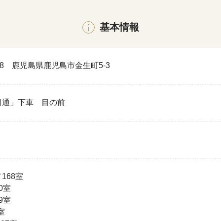
基本情報
828 鹿児島県鹿児島市金生町5-3
日通」下車 目の前
168室
0室
9室
室