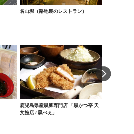
名山堀（路地裏のレストラン）
陽山美術館 (
鹿児島県産黒豚専門店 「黒かつ亭 天
名山堀（路地
文館店 / 黒べぇ」