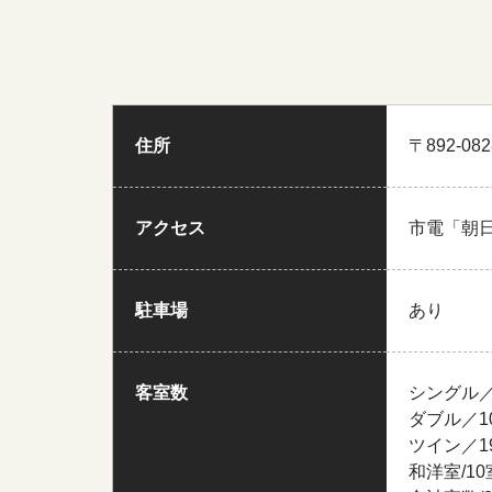
住所
〒892-0
アクセス
市電「朝
駐車場
あり
客室数
シングル／
ダブル／1
ツイン／1
和洋室/10