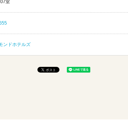
07室
655
モンドホテルズ