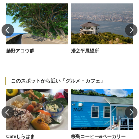
桜
藤野アコウ群
湯之平展望所
このスポットから近い「グルメ・カフェ」
Cafeしらはま
桜島コーヒー&ベーカリー
K