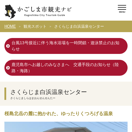
HOME
観光スポット
さくらじま白浜温泉センター
台風13号接近に伴う海水浴場を一時閉鎖・遊泳禁止のお知
らせ
鹿児島市へお越しのみなさまへ 交通手段のお知らせ（陸
路・海路）
さくらじま白浜温泉センター
さくらじましらはまおんせんせんたー
桜島北岳の麓に抱かれた、ゆったりくつろげる温泉