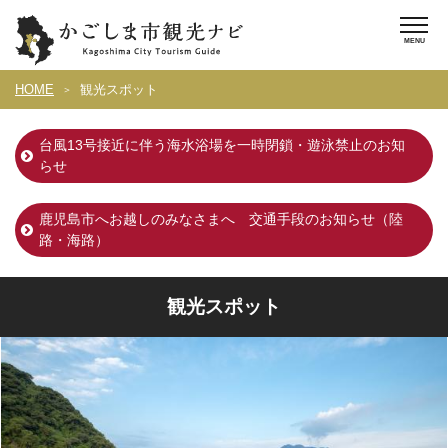
HOME
観光スポット
台風13号接近に伴う海水浴場を一時閉鎖・遊泳禁止のお知
らせ
鹿児島市へお越しのみなさまへ 交通手段のお知らせ（陸
路・海路）
観光スポット