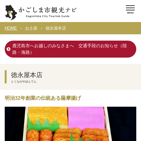
HOME
お土産
徳永屋本店
鹿児島市へお越しのみなさまへ 交通手段のお知らせ（陸
路・海路）
徳永屋本店
とくながやほんてん
明治32年創業の伝統ある薩摩揚げ