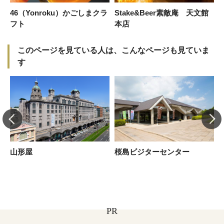
46（Yonroku）かごしまクラ
Stake&Beer素敵庵 天文館
フト
本店
このページを見ている人は、こんなページも見ていま
す
し
山形屋
桜島ビジターセンター
PR