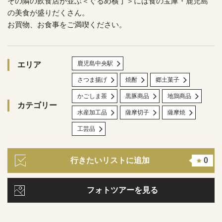
その隣の飲食店が並ぶ＜ぐるめ横丁＞には食の宝庫・鹿児島
の美食が盛りだくさん。
お買物、お食事をご満喫ください。
鹿児島中央駅
エリア
さつま揚げ
焼酎
郷土菓子
かごしま茶
黒豚商品
地鶏商品
カテゴリー
水産加工品
薩摩切子
薩摩焼
工芸品
行きたいリストに追加
0
フォトツアーを見る