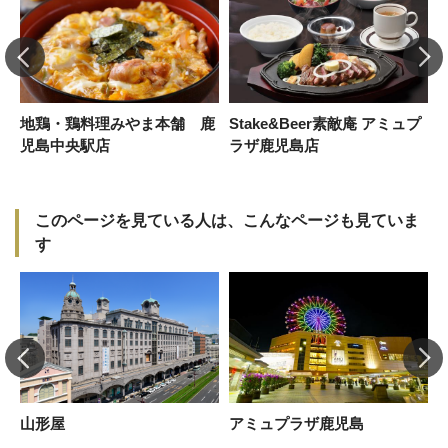
地鶏・鶏料理みやま本舗 鹿
Stake&Beer素敵庵 アミュプ
児島中央駅店
ラザ鹿児島店
このページを見ている人は、こんなページも見ていま
す
錦
山形屋
アミュプラザ鹿児島