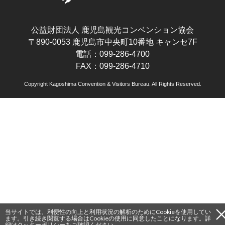
公益財団法人 鹿児島観光コンベンション協会
〒890-0053 鹿児島市中央町10番地 キャンセ7F
電話：099-286-4700
FAX：099-286-4710
Copyright Kagoshima Convention & Visitors Bureau. All Rights Reserved.
当サイトでは、利便性の向上と利用状況の解析のためにCookieを使用してい
ます。引き続き閲覧する場合はCookieの使用に同意したことになります。詳
細は
クッキーポリシー
をご確認ください。