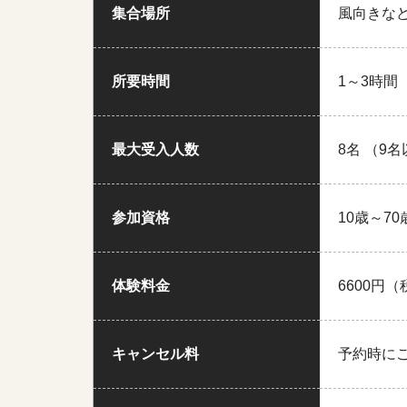
集合場所
風向きな
所要時間
1～3時間
最大受入人数
8名 （9
参加資格
10歳～70
体験料金
6600円
キャンセル料
予約時に