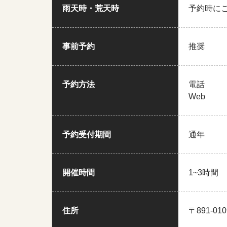
雨天時・荒天時
予約時に
事前予約
推奨
予約方法
電話
Web
予約受付期間
通年
開催時間
1~3時間
住所
〒891-0