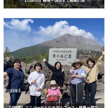
【1泊2日】霧島～指宿まで縦断の旅
【4時間】ユニバーサルなモデルコース～桜島一周コ