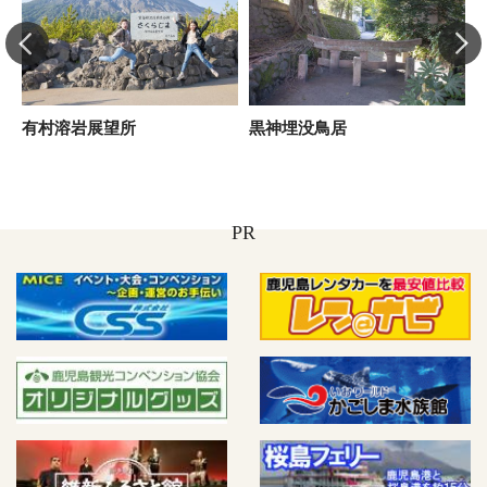
有村溶岩展望所
黒神埋没鳥居
PR