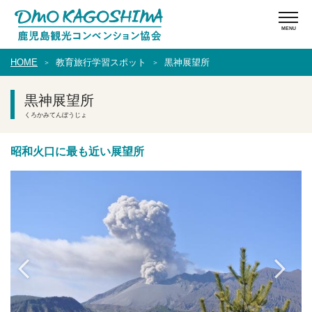
HOME
教育旅行学習スポット
黒神展望所
黒神展望所
くろかみてんぼうじょ
昭和火口に最も近い展望所