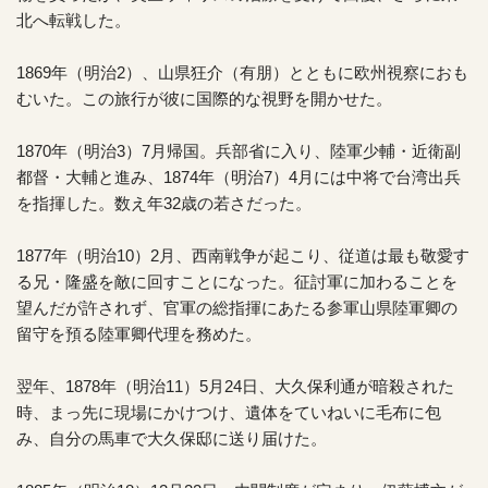
北へ転戦した。
1869年（明治2）、山県狂介（有朋）とともに欧州視察におも
むいた。この旅行が彼に国際的な視野を開かせた。
1870年（明治3）7月帰国。兵部省に入り、陸軍少輔・近衛副
都督・大輔と進み、1874年（明治7）4月には中将で台湾出兵
を指揮した。数え年32歳の若さだった。
1877年（明治10）2月、西南戦争が起こり、従道は最も敬愛す
る兄・隆盛を敵に回すことになった。征討軍に加わることを
望んだが許されず、官軍の総指揮にあたる参軍山県陸軍卿の
留守を預る陸軍卿代理を務めた。
翌年、1878年（明治11）5月24日、大久保利通が暗殺された
時、まっ先に現場にかけつけ、遺体をていねいに毛布に包
み、自分の馬車で大久保邸に送り届けた。