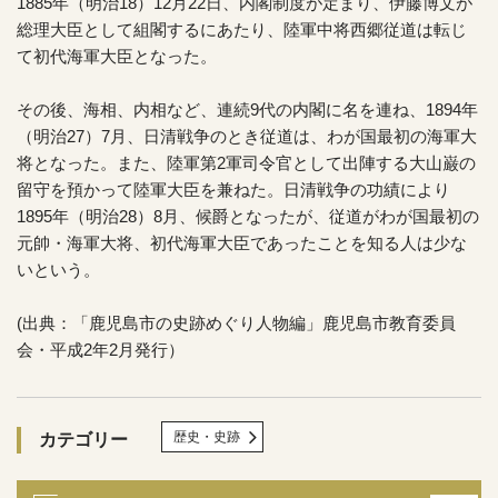
1885年（明治18）12月22日、内閣制度が定まり、伊藤博文が
総理大臣として組閣するにあたり、陸軍中将西郷従道は転じ
て初代海軍大臣となった。
その後、海相、内相など、連続9代の内閣に名を連ね、1894年
（明治27）7月、日清戦争のとき従道は、わが国最初の海軍大
将となった。また、陸軍第2軍司令官として出陣する大山巌の
留守を預かって陸軍大臣を兼ねた。日清戦争の功績により
1895年（明治28）8月、候爵となったが、従道がわが国最初の
元帥・海軍大将、初代海軍大臣であったことを知る人は少な
いという。
(出典：「鹿児島市の史跡めぐり人物編」鹿児島市教育委員
会・平成2年2月発行）
歴史・史跡
カテゴリー