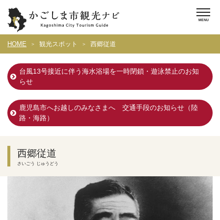
HOME
観光スポット
西郷従道
台風13号接近に伴う海水浴場を一時閉鎖・遊泳禁止のお知
らせ
鹿児島市へお越しのみなさまへ 交通手段のお知らせ（陸
路・海路）
西郷従道
さいごう じゅうどう