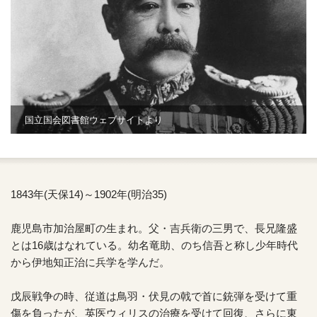
国立国会図書館ウェブサイトより
1843年(天保14)～1902年(明治35)
鹿児島市加治屋町の生まれ。父・吉兵衛の三男で、長兄隆盛
とは16歳はなれている。幼名竜助、のち信吾と称し少年時代
から伊地知正治に兵学を学んだ。
戊辰戦争の時、従道は鳥羽・伏見の戟で首に銃弾を受けて重
傷を負ったが、英医ウィリスの治療を受けて回復、さらに東