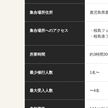
集合場所住所
鹿児島県
集合場所へのアクセス
・桜島フ
・桜島港
所要時間
約3時間3
最少催行人数
1名〜
最大受入人数
〜4名