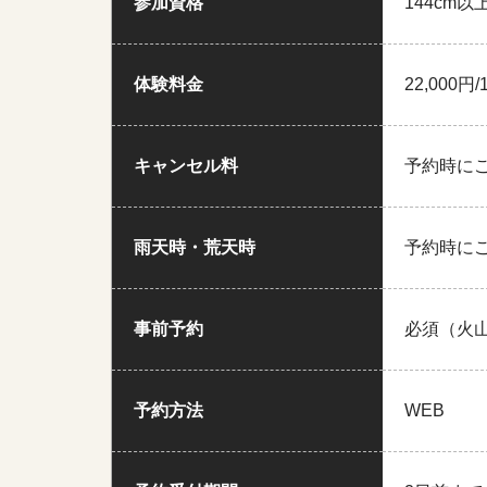
参加資格
144cm
体験料金
22,000円/
キャンセル料
予約時に
雨天時・荒天時
予約時に
事前予約
必須（火
予約方法
WEB