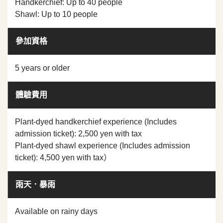
Handkerchief: Up to 40 people
Shawl: Up to 10 people
參加資格
5 years or older
體驗費用
Plant-dyed handkerchief experience (Includes
admission ticket): 2,500 yen with tax
Plant-dyed shawl experience (Includes admission
ticket): 4,500 yen with tax）
雨天．暴雨
Available on rainy days