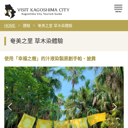
HOME
體驗
奄美之里 草木染體驗
奄美之里 草木染體驗
使用「幸福之樹」的汁液染製原創手帕、披肩