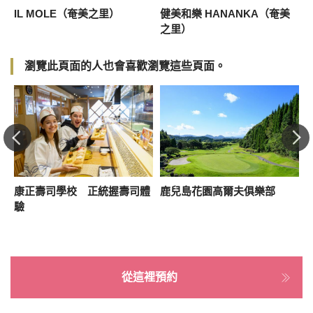
店
IL MOLE（奄美之里）
健美和樂 HANANKA（奄美
之里）
瀏覽此頁面的人也會喜歡瀏覽這些頁面。
康正壽司學校 正統握壽司體
鹿兒島花園高爾夫俱樂部
A
驗
從這裡預約