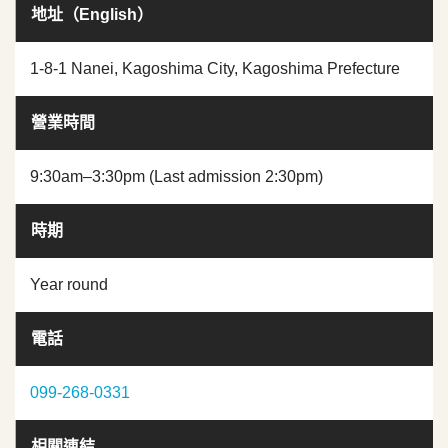
地址（English）
1-8-1 Nanei, Kagoshima City, Kagoshima Prefecture
營業時間
9:30am–3:30pm (Last admission 2:30pm)
時期
Year round
電話
099-268-0331
相關連結