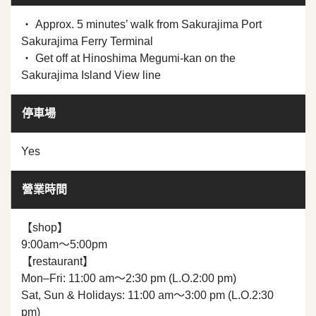
・ Approx. 5 minutes’ walk from Sakurajima Port
Sakurajima Ferry Terminal
・ Get off at Hinoshima Megumi-kan on the
Sakurajima Island View line
停車場
Yes
營業時間
【shop】
9:00am～5:00pm
【restaurant】
Mon–Fri: 11:00 am～2:30 pm (L.O.2:00 pm)
Sat, Sun & Holidays: 11:00 am～3:00 pm (L.O.2:30
pm)