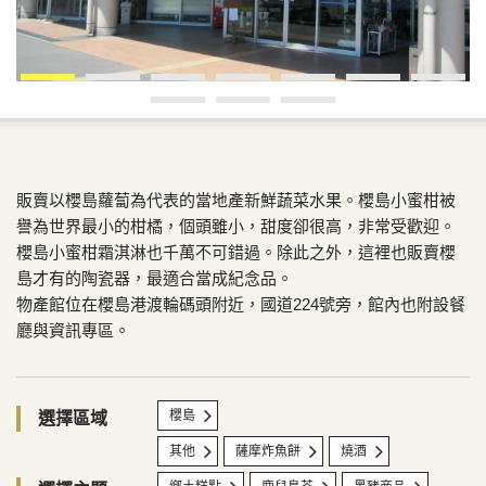
販賣以櫻島蘿蔔為代表的當地產新鮮蔬菜水果。櫻島小蜜柑被
譽為世界最小的柑橘，個頭雖小，甜度卻很高，非常受歡迎。
櫻島小蜜柑霜淇淋也千萬不可錯過。除此之外，這裡也販賣櫻
島才有的陶瓷器，最適合當成紀念品。
物產館位在櫻島港渡輪碼頭附近，國道224號旁，館內也附設餐
廳與資訊專區。
櫻島
選擇區域
其他
薩摩炸魚餅
燒酒