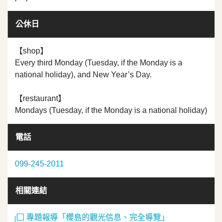
公休日
【shop】
Every third Monday (Tuesday, if the Monday is a
national holiday), and New Year’s Day.
【restaurant】
Mondays (Tuesday, if the Monday is a national holiday)
電話
099-245-2011
相關連結
專題報導「櫻島的觀光信息、完全導覽」