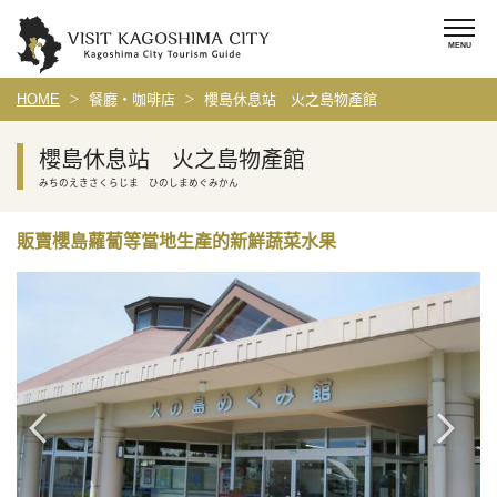
HOME
餐廳・咖啡店
櫻島休息站 火之島物產館
櫻島休息站 火之島物產館
みちのえきさくらじま ひのしまめぐみかん
販賣櫻島蘿蔔等當地生產的新鮮蔬菜水果