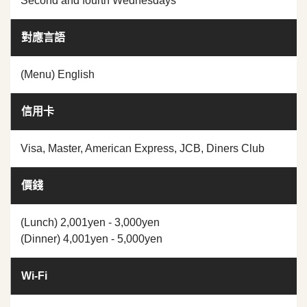
Second and fourth Wednesdays
對應言語
(Menu) English
信用卡
Visa, Master, American Express, JCB, Diners Club
價錢
(Lunch) 2,001yen - 3,000yen
(Dinner) 4,001yen - 5,000yen
Wi-Fi