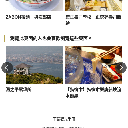
ZABON拉麵 與次郎店
康正壽司學校 正統握壽司體
驗
瀏覽此頁面的人也會喜歡瀏覽這些頁面。
湯之平展望所
【指宿市】指宿市營唐船峽流
！
水麵線
下載觀光手冊