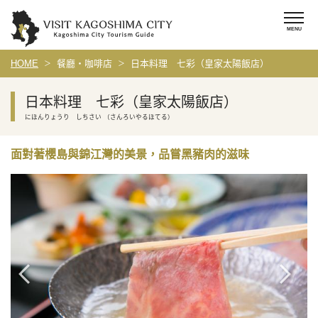
HOME
餐廳・咖啡店
日本料理 七彩（皇家太陽飯店）
日本料理 七彩（皇家太陽飯店）
にほんりょうり しちさい （さんろいやるほてる）
面對著櫻島與錦江灣的美景，品嘗黑豬肉的滋味