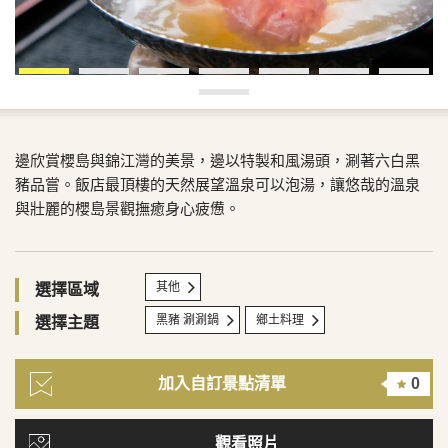
邊欣賞櫻島與錦江灣的美景，邊以特製和風湯頭，涮著六白黑
豬品嘗。飯店最頂樓的天然展望溫泉可以泡湯，讓悠哉的溫泉
與壯麗的櫻島景觀撫癒身心疲憊。
其他
選擇區域
黑豬 涮涮鍋
鄉土料理
選擇主題
加入自訂景點清單
0
觀看照片