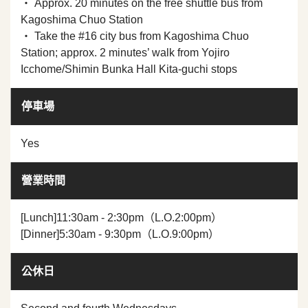
・ Approx. 20 minutes on the free shuttle bus from
Kagoshima Chuo Station
・ Take the #16 city bus from Kagoshima Chuo
Station; approx. 2 minutes’ walk from Yojiro
Icchome/Shimin Bunka Hall Kita-guchi stops
停車場
Yes
營業時間
[Lunch]11:30am - 2:30pm（L.O.2:00pm）
[Dinner]5:30am - 9:30pm（L.O.9:00pm）
公休日