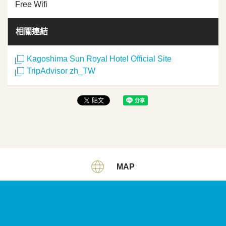
Free Wifi
相關連結
Kagoshima Sun Royal Hotel Official Site
TripAdvisor zh_TW
MAP