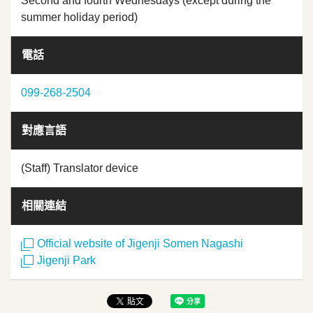
Second and fourth Wednesdays (except during the
summer holiday period)
電話
099-268-2504
對應言語
(Staff) Translator device
相關連結
Official website of Jigenji Somen Nagashi
Jigenji Park