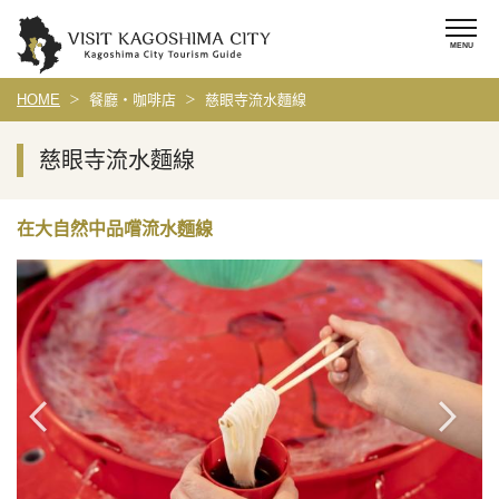
HOME
餐廳・咖啡店
慈眼寺流水麵線
慈眼寺流水麵線
在大自然中品嚐流水麵線