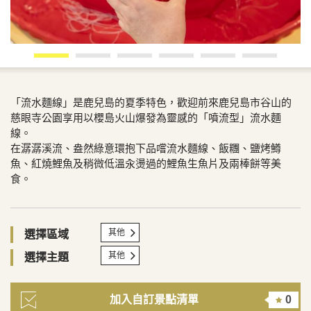
「流水麵線」是鹿兒島的夏季特色，歡迎前來鹿兒島市谷山的
慈眼寺公園享用以櫻島火山爆發為靈感的「噴流型」流水麵
線。
在潺潺溪流、盎然綠意環抱下品嚐流水麵線、飯糰、鹽烤鱒
魚、紅燒鯉魚及稍微低溫汆燙過的鯉魚生魚片及兩棒餅等美
食。
其他
選擇區域
其他
選擇主題
加入自訂景點清單
0