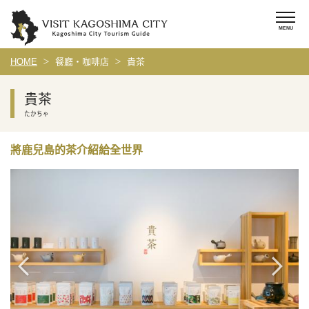
HOME
餐廳・咖啡店
貴茶
貴茶
たかちゃ
將鹿兒島的茶介紹給全世界