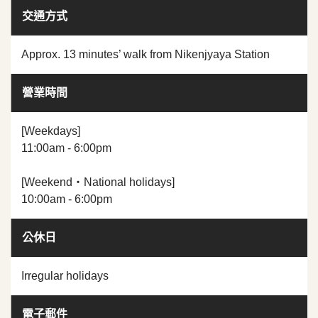
交通方式
Approx. 13 minutes’ walk from Nikenjyaya Station
營業時間
[Weekdays]
11:00am - 6:00pm
[Weekend・National holidays]
10:00am - 6:00pm
公休日
Irregular holidays
電子郵件