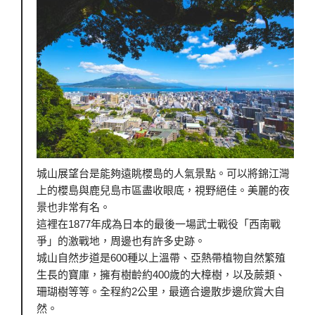
城山展望台是能夠遠眺櫻島的人氣景點。可以將錦江灣
上的櫻島與鹿兒島市區盡收眼底，視野絕佳。美麗的夜
景也非常有名。
這裡在1877年成為日本的最後一場武士戰役「西南戰
爭」的激戰地，周邊也有許多史跡。
城山自然步道是600種以上溫帶、亞熱帶植物自然繁殖
生長的寶庫，擁有樹齡約400歲的大樟樹，以及蕨類、
珊瑚樹等等。全程約2公里，最適合邊散步邊欣賞大自
然。