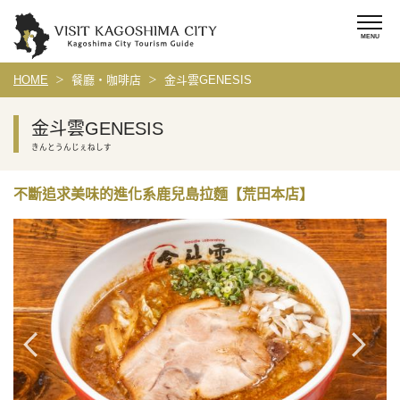
HOME
餐廳・咖啡店
金斗雲GENESIS
金斗雲GENESIS
きんとうんじぇねしす
不斷追求美味的進化系鹿兒島拉麵【荒田本店】