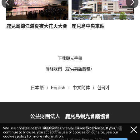
鹿兒島錦江灣夏夜大花火大會
鹿兒島中央車站
！
下載觀光手冊
聯絡我們（提供英語服務）
日本語
English
中文简体
한국어
公益財團法人 鹿兒島觀光會議協會
We use cookies on this site to enhance your user experience. If you
〒890-0053鹿兒島市中央町10番地CANCE 7樓
continue to browse, you accept the use of cookies on our site. See our
cookies policy
for more information.
Copyright Kagoshima Convention & Visitors Bureau. All Rights Reserved.