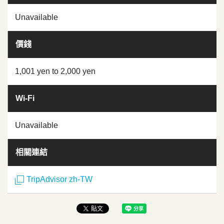
Unavailable
價錢
1,001 yen to 2,000 yen
Wi-Fi
Unavailable
相關連結
TripAdvisor zh-TW