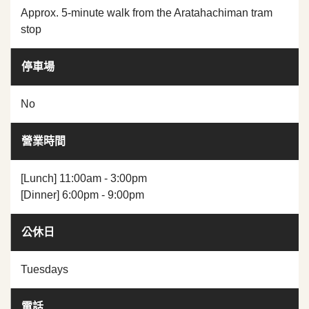
Approx. 5-minute walk from the Aratahachiman tram
stop
停車場
No
營業時間
[Lunch] 11:00am - 3:00pm
[Dinner] 6:00pm - 9:00pm
公休日
Tuesdays
電話