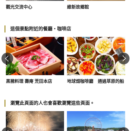
觀光交流中心
維新故鄉館
這個景點附近的餐廳・咖啡店
飯
黑豬料理 壽庵 荒田本店
地球畑咖啡廳 通過草原的船
瀏覽此頁面的人也會喜歡瀏覽這些頁面。