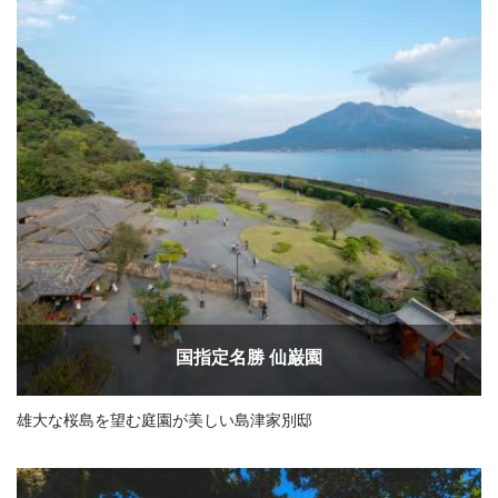
国指定名勝 仙巌園
雄大な桜島を望む庭園が美しい島津家別邸