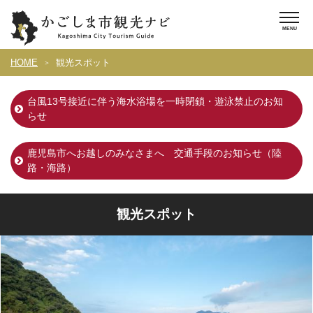
HOME
観光スポット
台風13号接近に伴う海水浴場を一時閉鎖・遊泳禁止のお知
らせ
鹿児島市へお越しのみなさまへ 交通手段のお知らせ（陸
路・海路）
観光スポット