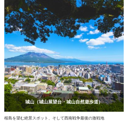
城山（城山展望台・城山自然遊歩道）
桜島を望む絶景スポット、そして西南戦争最後の激戦地