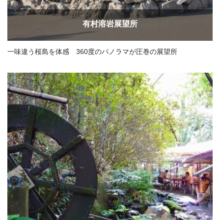
有村溶岩展望所
一味違う桜島を体感 360度のパノラマが圧巻の展望所