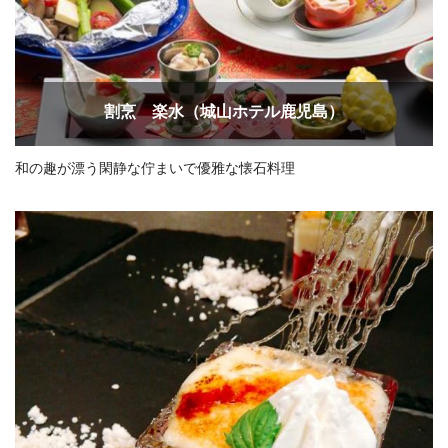
割烹 楽水（城山ホテル鹿児島）
和の趣が漂う閑静な佇まいで優雅な懐石料理