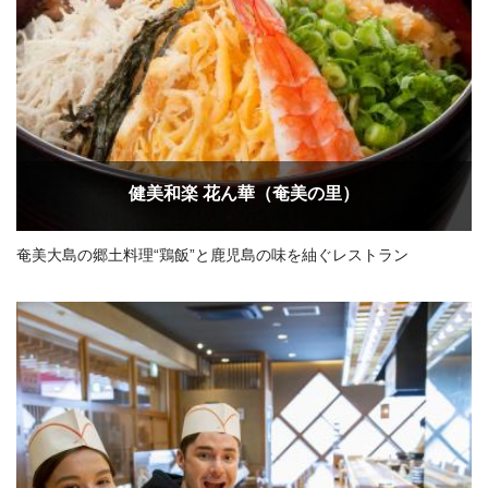
健美和楽 花ん華（奄美の里）
奄美大島の郷土料理“鶏飯”と鹿児島の味を紬ぐレストラン