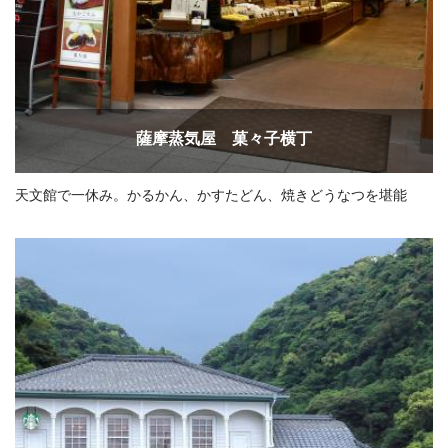
薩摩蒸気屋 菓々子横丁
天文館で一休み。かるかん、かすたどん、焼きどうなつを堪能