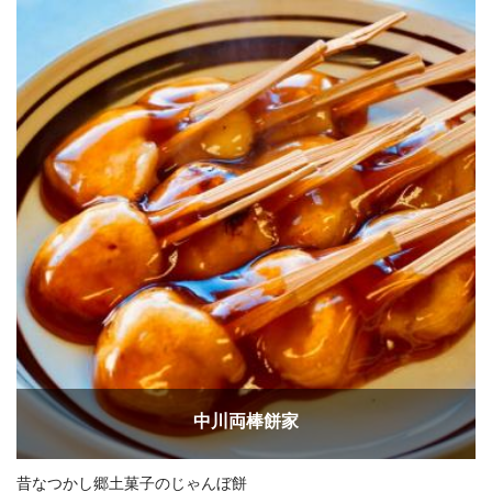
中川両棒餅家
昔なつかし郷土菓子のじゃんぼ餅