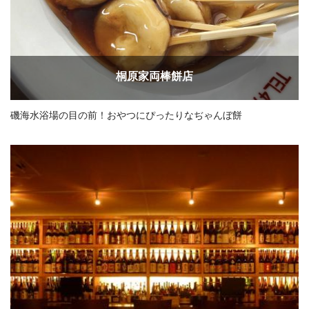
桐原家両棒餅店
磯海水浴場の目の前！おやつにぴったりなぢゃんぼ餅