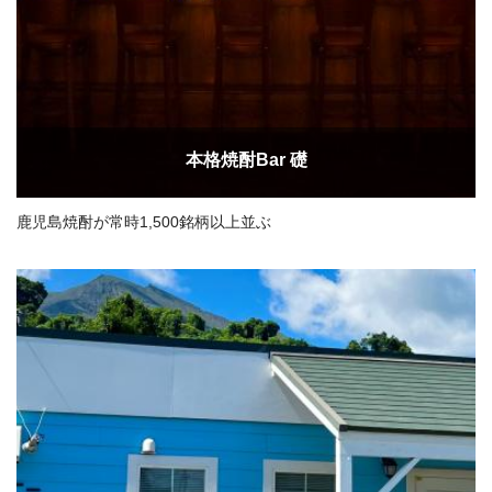
本格焼酎Bar 礎
鹿児島焼酎が常時1,500銘柄以上並ぶ