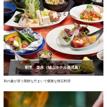
割烹 楽水（城山ホテル鹿児島）
和の趣が漂う閑静な佇まいで優雅な懐石料理