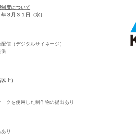
援制度について
９年３月３１日（水）
の配信（デジタルサイネージ）
提供
名以上）
マークを使用した制作物の提出あり
出あり