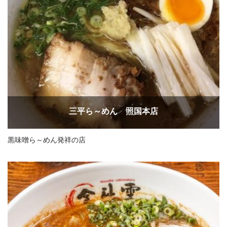
三平ら～めん 照国本店
黒味噌ら～めん発祥の店