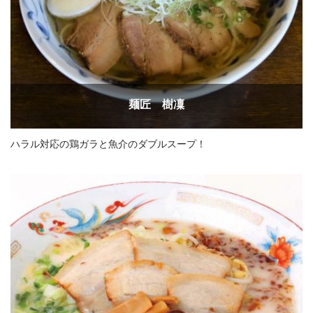
麺匠 樹凜
ハラル対応の鶏ガラと魚介のダブルスープ！