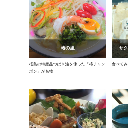
椿の里
サク
桜島の特産品つばき油を使った「椿チャン
食べてみ
ポン」が名物