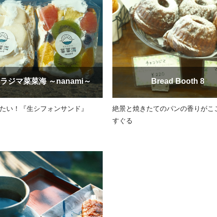
ラジマ菜菜海 ～nanami～
Bread Booth 8
たい！『生シフォンサンド』
絶景と焼きたてのパンの香りがこ
すぐる