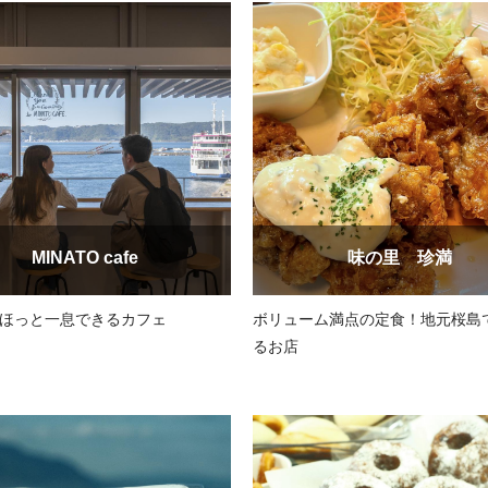
MINATO cafe
味の里 珍満
ほっと一息できるカフェ
ボリューム満点の定食！地元桜島
るお店