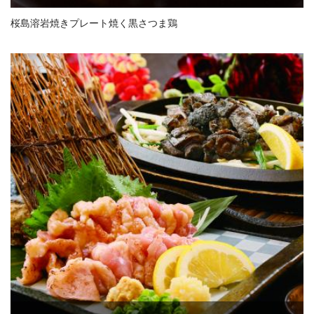
桜島溶岩焼きプレート焼く黒さつま鶏