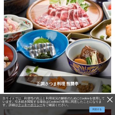
正調さつま料理 熊襲亭
当サイトでは、利便性の向上と利用状況の解析のためにCookieを使用して
薩摩の伝統の味をコース仕立てで
います。引き続き閲覧する場合はCookieの使用に同意したことになりま
す。詳細は
クッキーポリシー
をご確認ください。
同意する