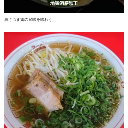
地鶏酒膳黒王
黒さつま鶏の旨味を味わう