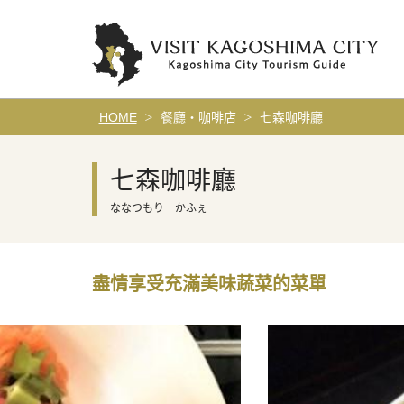
HOME
餐廳・咖啡店
七森咖啡廳
七森咖啡廳
ななつもり かふぇ
盡情享受充滿美味蔬菜的菜單