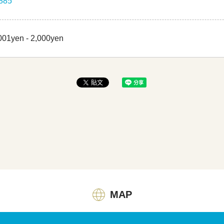
885
001yen - 2,000yen
MAP