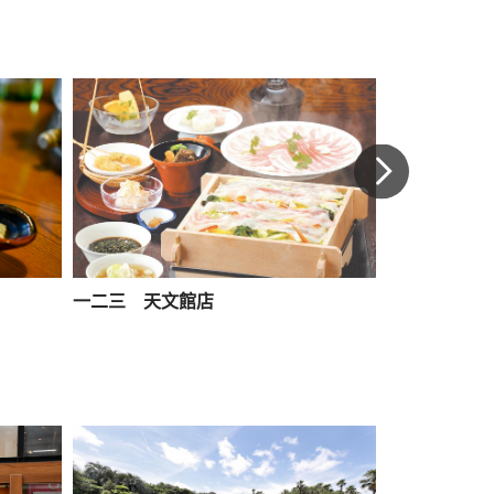
一二三 天文館店
斯里蘭卡鹿兒島＆