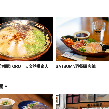
拉麵豚TORO 天文館拱廊店
SATSUMA酒餐廳 和總
面。