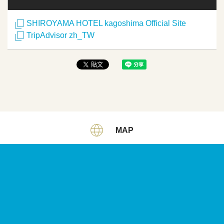
SHIROYAMA HOTEL kagoshima Official Site
TripAdvisor zh_TW
MAP