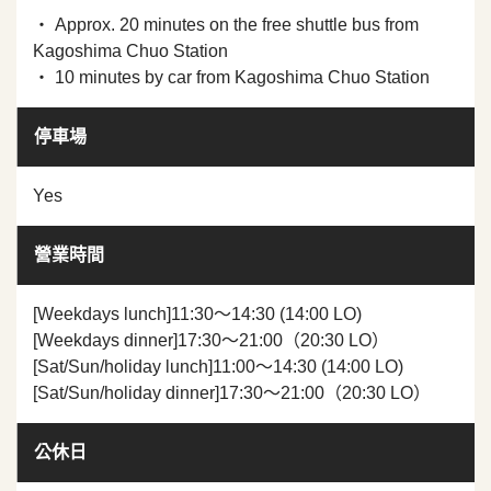
・ Approx. 20 minutes on the free shuttle bus from
Kagoshima Chuo Station
・ 10 minutes by car from Kagoshima Chuo Station
停車場
Yes
營業時間
[Weekdays lunch]11:30～14:30 (14:00 LO)
[Weekdays dinner]17:30～21:00（20:30 LO）
[Sat/Sun/holiday lunch]11:00～14:30 (14:00 LO)
[Sat/Sun/holiday dinner]17:30～21:00（20:30 LO）
公休日