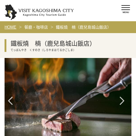
HOME
餐廳・咖啡店
鐵板燒 楠（鹿兒島城山飯店）
鐵板燒 楠（鹿兒島城山飯店）
てっぱんやき くすのき（しろやまほてるかごしま）