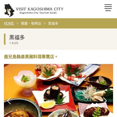
HOME
餐廳・咖啡店
黑福多
黑福多
くろぶた
鹿兒島縣產黑豬料理專賣店。