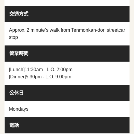
交通方式
Approx. 2 minute’s walk from Tenmonkan-dori streetcar
stop
營業時間
[Lunch]11:30am - L.O. 2:00pm
[Dinner]5:30pm - L.O. 9:00pm
公休日
Mondays
電話