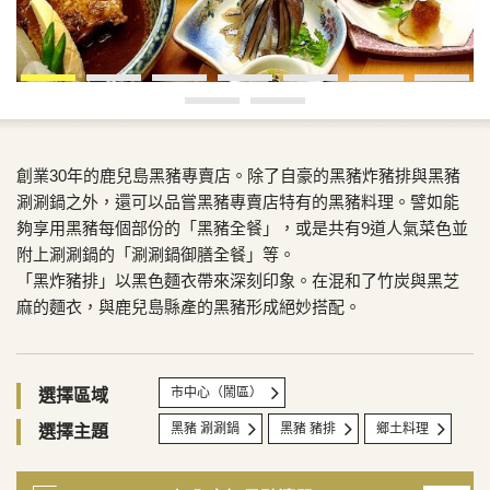
創業30年的鹿兒島黑豬專賣店。除了自豪的黑豬炸豬排與黑豬
涮涮鍋之外，還可以品嘗黑豬專賣店特有的黑豬料理。譬如能
夠享用黑豬每個部份的「黑豬全餐」，或是共有9道人氣菜色並
附上涮涮鍋的「涮涮鍋御膳全餐」等。
「黑炸豬排」以黑色麵衣帶來深刻印象。在混和了竹炭與黑芝
麻的麵衣，與鹿兒島縣產的黑豬形成絕妙搭配。
市中心（鬧區）
選擇區域
黑豬 涮涮鍋
黑豬 豬排
鄉土料理
選擇主題