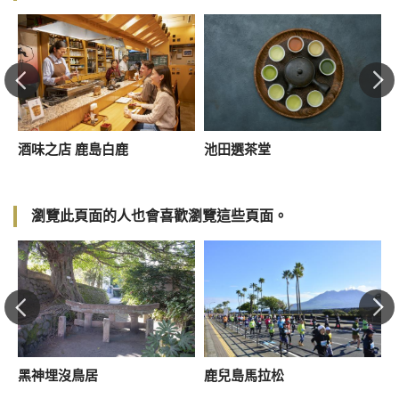
文
酒味之店 鹿島白鹿
池田選茶堂
瀏覽此頁面的人也會喜歡瀏覽這些頁面。
黑神埋沒鳥居
鹿兒島馬拉松