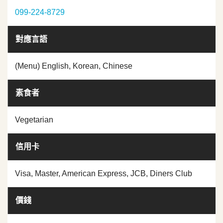
099-224-8729
對應言語
(Menu) English, Korean, Chinese
素食者
Vegetarian
信用卡
Visa, Master, American Express, JCB, Diners Club
價錢