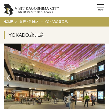
HOME
餐廳・咖啡店
YOKADO鹿兒島
YOKADO鹿兒島