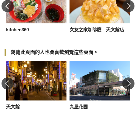
館
kitchen360
女友之家咖啡廳 天文館店
瀏覽此頁面的人也會喜歡瀏覽這些頁面。
天文館
丸屋花園