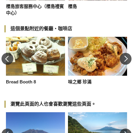
櫻島旅客服務中心（櫻島禮賓
櫻島
中心）
這個景點附近的餐廳・咖啡店
Bread Booth 8
味之鄉 珍滿
L
瀏覽此頁面的人也會喜歡瀏覽這些頁面。