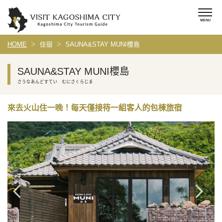
HOME
住宿
SAUNA&STAY MUNI櫻島
SAUNA&STAY MUNI櫻島
さうなあんどすてい むにさくらじま
來去火山住一晚！每天僅接待一組客人的包棟旅宿