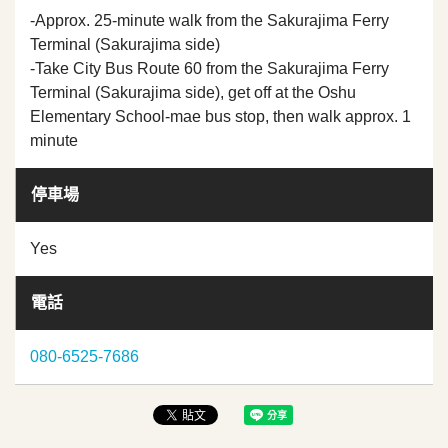
-Approx. 25-minute walk from the Sakurajima Ferry
Terminal (Sakurajima side)
-Take City Bus Route 60 from the Sakurajima Ferry
Terminal (Sakurajima side), get off at the Oshu
Elementary School-mae bus stop, then walk approx. 1
minute
停車場
Yes
電話
080-6525-7686