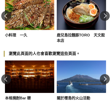
小料理 一久
鹿兒島拉麵豚TORO 天文館
本店
瀏覽此頁面的人也會喜歡瀏覽這些頁面。
本格燒酎Bar 礎
關於櫻島的火山活動
仙