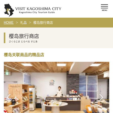
HOME
礼品
樱岛旅行商店
樱岛旅行商店
さくらじま とらべる すとあ
樱岛关联商品的精品店