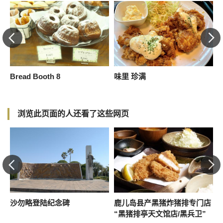
Bread Booth 8
味里 珍满
M
浏览此页面的人还看了这些网页
沙勿略登陆纪念碑
鹿儿岛县产黑猪炸猪排专门店
“黑猪排亭天文馆店/黑兵卫”