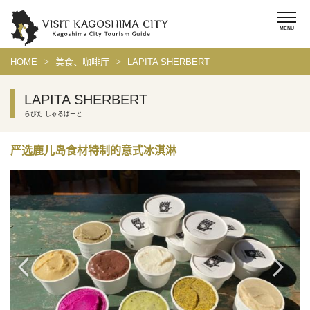
HOME
美食、咖啡厅
LAPITA SHERBERT
LAPITA SHERBERT
らぴた しゃるばーと
严选鹿儿岛食材特制的意式冰淇淋